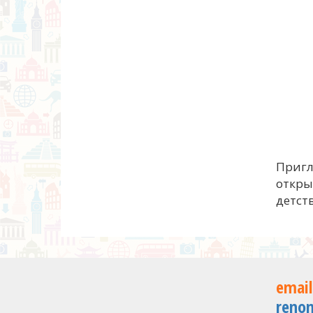
Пригл
откры
детств
email
reno