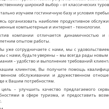
ественнику широкий выбор – от классических туров
тально изучаем гостиничную базу и условия пребыв
ясь организовать наиболее продуктивное обслуж
менные компьютерные и интернет - технологии.
ектив компании отличается динамичностью и 
летним опытом работы.
Вы уже сотрудничаете с нами, мы с удовольствием
мы с нами, будьте уверены – мы всегда рады новым
мания – удобство и выполнение требований клиент
нашим клиентом, Вы получите помощь квалифици
твенном обслуживании и дружественном отнош
де к Вашим потребностям.
цель – улучшить качество предлагаемого серв
бностями в сфере туризма, и предоставить возм
.