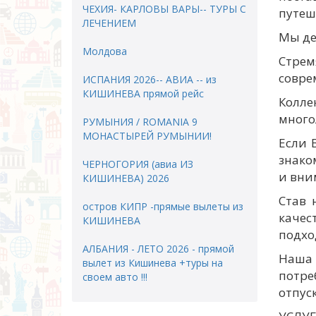
ЧЕХИЯ- КАРЛОВЫ ВАРЫ-- ТУРЫ С
путеш
ЛЕЧЕНИЕМ
Мы де
Молдова
Стрем
совре
ИСПАНИЯ 2026-- АВИА -- из
КИШИНЕВА прямой рейс
Колл
много
РУМЫНИЯ / ROMANIA 9
МОНАСТЫРЕЙ РУМЫНИИ!
Если 
знако
ЧЕРНОГОРИЯ (авиа ИЗ
и вни
КИШИНЕВА) 2026
Став 
остров КИПР -прямые вылеты из
качес
КИШИНЕВА
подхо
АЛБАНИЯ - ЛЕТО 2026 - прямой
Наша 
вылет из Кишинева +туры на
потре
своем авто !!!
отпуск