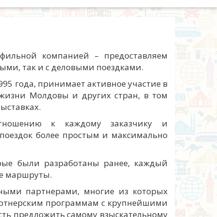
офильной компанией – предоставляем
ными, так и с деловыми поездками.
95 года, принимает активное участие в
жизни Молдовы и других стран, в том
ыставках.
отношению к каждому заказчику и
 поездок более простым и максимально
рые были разработаны ранее, каждый
ые маршруты.
ными партнерами, многие из которых
артнерским программам с крупнейшими
сть предложить самому взыскательному