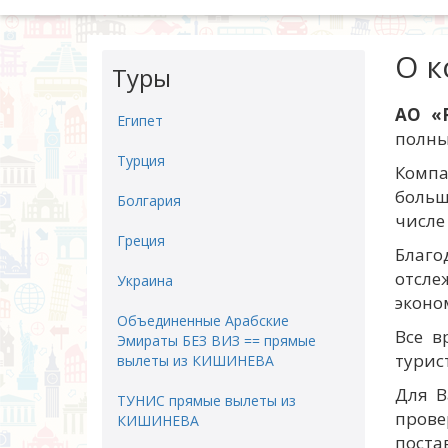
О 
Туры
АО «
Египет
полны
Турция
Компа
больш
Болгария
числе
Греция
Благ
отсле
Украина
эконо
Объединенные Арабские
Все в
Эмираты БЕЗ ВИЗ == прямые
турис
вылеты из КИШИНЕВА
Для В
ТУНИС прямые вылеты из
прове
КИШИНЕВА
поста