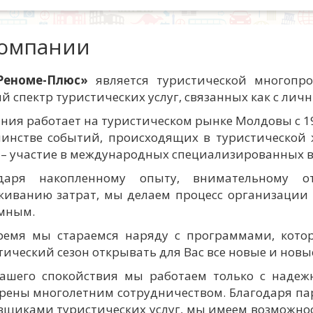
компании
Реноме-Плюс»
является туристической многопр
й спектр туристических услуг, связанных как с лич
ния работает на туристическом рынке Молдовы с 19
инстве событий, происходящих в туристической 
 – участие в международных специализированных в
одаря накопленному опыту, внимательному 
живанию затрат, мы делаем процесс организации
мным.
ремя мы стараемся наряду с программами, кото
тический сезон открывать для Вас все новые и нов
ашего спокойствия мы работаем только с надеж
рены многолетним сотрудничеством. Благодаря п
вщиками туристических услуг, мы имеем возможно