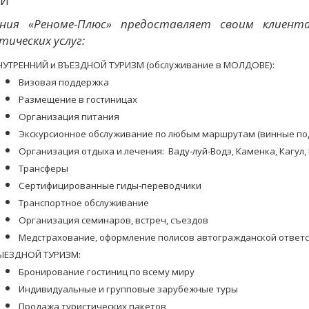
ГИ
ния «Реноме-Плюс» предоставляет своим клиент
ических услуг:
НУТРЕННИЙ и ВЪЕЗДНОЙ ТУРИЗМ (обслуживание в МОЛДОВЕ):
Визовая поддержка
Размещение в гостиницах
Организация питания
Экскурсионное обслуживание по любым маршрутам (винные подва
Организация отдыха и лечения:
Ваду-луй-Водэ, Каменка, Кагул,
Трансферы
Сертифицированные гиды-переводчики
Транспортное обслуживание
Организация семинаров, встреч, съездов
Медстрахование, оформление полисов автогражданской ответ
ЫЕЗДНОЙ ТУРИЗМ:
Бронирование гостиниц по всему миру
Индивидуальные и групповые зарубежные туры
Продажа туристических пакетов