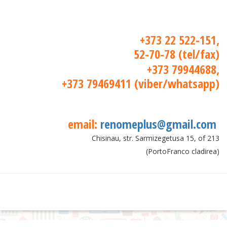
+373 22 522-151,
52-70-78 (tel/fax)
+373 79944688,
+373 79469411 (viber/whatsapp)
email:
renomeplus@gmail.com
Chisinau, str. Sarmizegetusa 15, of 213
(PortoFranco cladirea)
Toggle
navigation